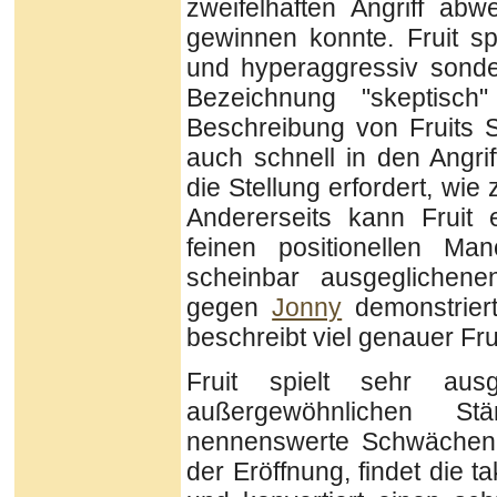
zweifelhaften Angriff ab
gewinnen konnte. Fruit spi
und hyperaggressiv sonde
Bezeichnung "skeptisc
Beschreibung von Fruits S
auch schnell in den Angr
die Stellung erfordert, wie
Andererseits kann Fruit
feinen positionellen Man
scheinbar ausgeglichene
gegen
Jonny
demonstriert
beschreibt viel genauer Frui
Fruit spielt sehr ausg
außergewöhnlichen 
nennenswerte Schwächen. F
der Eröffnung, findet die t